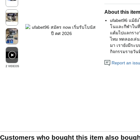
About this ite
ufabet96 แม้ยั
โนและกีฬาในที่
แต้มไปแลกรางว
ไหม ทดลองเล่นฟร
มา เรายังมีระบบ
กิจกรรมรายวันที
Report an issue
2 VIDEOS
Customers who bought this item also bough