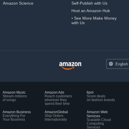
Amazon Science
Self-Publish with Us
Host an Amazon Hub
›
See More Make Money
with Us
English
Amazon Music
Amazon Ads
6pm
Stream millions
Reach customers
Score deals
of songs
wherever they
on fashion brands
spend their time
Amazon Business
AmazonGlobal
Amazon Web
Everything For
Ship Orders
Services
Your Business
Internationally
Scalable Cloud
Computing
Services