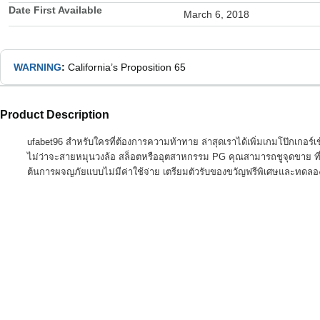
Date First Available
March 6, 2018
WARNING
:
California’s Proposition 65
Product Description
ufabet96 สำหรับใครที่ต้องการความท้าทาย ล่าสุดเราได้เพิ่มเกมโป๊กเกอร
ไม่ว่าจะสายหมุนวงล้อ สล็อตหรืออุตสาหกรรม PG คุณสามารถชูจุดขาย ที่นี่
ต้นการผจญภัยแบบไม่มีค่าใช้จ่าย เตรียมตัวรับของขวัญฟรีพิเศษและทดลอง