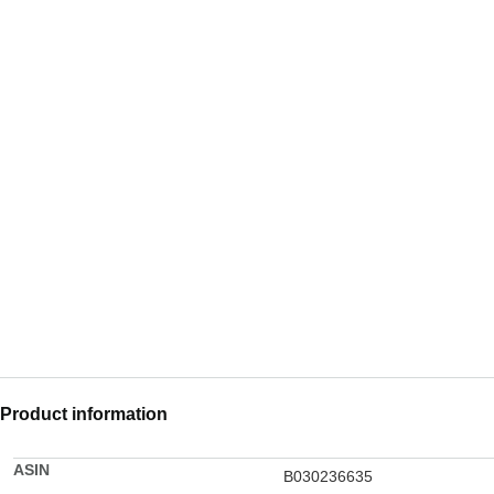
Product information
ASIN
B030236635