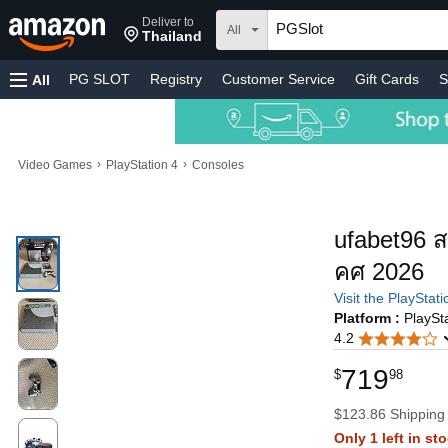
Deliver to
All
Thailand
PG SLOT
Registry
Customer Service
Gift Cards
S
All
›
›
Video Games
PlayStation 4
Consoles
ufabet96 สม
คศ 2026
Visit the PlayStat
Platform :
PlaySt
4.2
719
$
98
$123.86 Shipping
Only 1 left in st