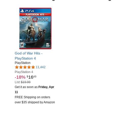
God of War Hits -
PlayStation 4
PlayStation
11,442
PlayStation 4
-18%
16
$
43
List:
$19.99
Get it as soon as
Friday, Apr
11
FREE Shipping on orders
over $35 shipped by Amazon