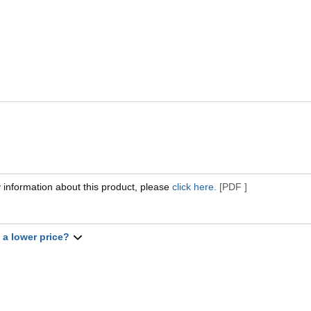
 information about this product, please
click here.
[PDF ]
t a lower price?