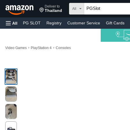
Deliver to
All
Thailand
PG SLOT
Registry
Customer Service
Gift Cards
All
›
›
Video Games
PlayStation 4
Consoles