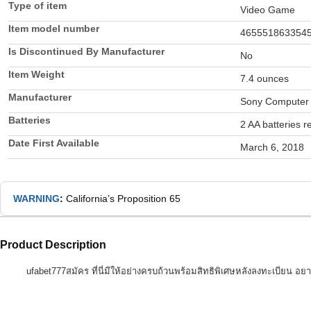
Type of item
Video Game
Item model number
465551863354
Is Discontinued By Manufacturer
No
Item Weight
7.4 ounces
Manufacturer
Sony Computer 
Batteries
2 AA batteries r
Date First Available
March 6, 2018
WARNING
:
California’s Proposition 65
Product Description
ufabet777สมัคร ที่นี่มีให้อย่างครบถ้วนพร้อมสิทธิพิเศษหลังลงทะเบียน อยากล