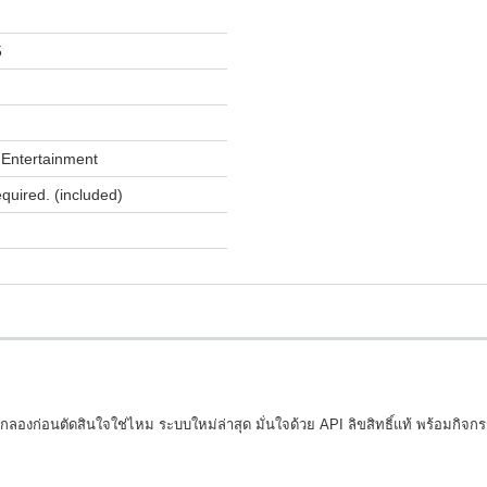
5
Entertainment
equired. (included)
องก่อนตัดสินใจใช่ไหม ระบบใหม่ล่าสุด มั่นใจด้วย API ลิขสิทธิ์แท้ พร้อมกิจกรรมราย