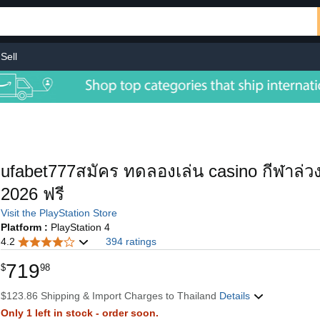
Sell
ufabet777สมัคร ทดลองเล่น casino กีฬาล่ว
2026 ฟรี
Visit the PlayStation Store
Platform :
PlayStation 4
4.2
394 ratings
719
$
98
$123.86 Shipping & Import Charges to Thailand
Details
Only 1 left in stock - order soon.