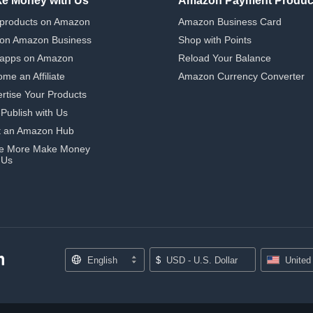
e Money with Us
Amazon Payment Produc
 products on Amazon
Amazon Business Card
 on Amazon Business
Shop with Points
 apps on Amazon
Reload Your Balance
me an Affiliate
Amazon Currency Converter
rtise Your Products
-Publish with Us
t an Amazon Hub
e More Make Money
 Us
English
$
USD - U.S. Dollar
United