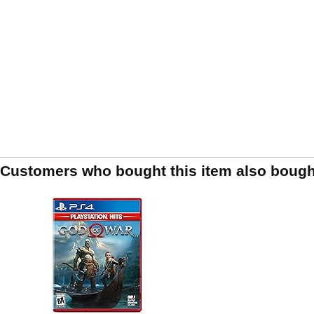
Customers who bought this item also bough