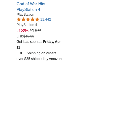
God of War Hits -
PlayStation 4
PlayStation
11,442
PlayStation 4
-18%
16
$
43
List:
$19.99
Get it as soon as
Friday, Apr
11
FREE Shipping on orders
over $35 shipped by Amazon