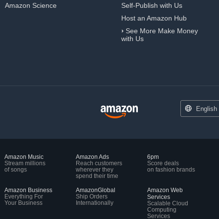
Amazon Science
Self-Publish with Us
Host an Amazon Hub
›
See More Make Money
with Us
English
Amazon Music
Amazon Ads
6pm
Stream millions
Reach customers
Score deals
of songs
wherever they
on fashion brands
spend their time
Amazon Business
AmazonGlobal
Amazon Web
Everything For
Ship Orders
Services
Your Business
Internationally
Scalable Cloud
Computing
Services