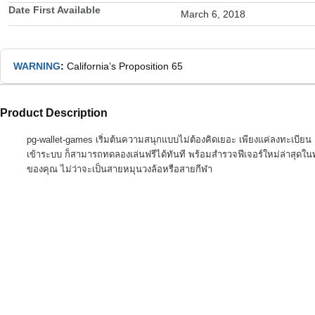
Date First Available
March 6, 2018
WARNING
:
California’s Proposition 65
Product Description
pg-wallet-games เริ่มต้นความสนุกแบบไม่ต้องคิดเยอะ เพียงแค่ลงทะเบียน 
เข้าระบบ ก็สามารถทดลองเล่นฟรีได้ทันที พร้อมสำรวจฟีเจอร์ใหม่ล่าสุดใ
ของคุณ ไม่ว่าจะเป็นสายหมุนวงล้อหรือสายกีฬา