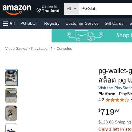
Deliver to
All
Thailand
PG SLOT
Registry
Customer Service
Gift Cards
S
All
›
›
Video Games
PlayStation 4
Consoles
pg-wallet-
สล็อต pg 
Visit the PlayStat
Platform :
PlaySt
4.2
719
$
98
$123.86 Shipping
Only 1 left in st