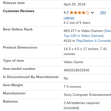
Release date
April 20, 2018
Customer Reviews
4.2
394
ratings
4.2 out of 5 stars
Best Sellers Rank
#83,477 in Video Games (
See
Top 100 in Video Games
)
#116 in
PlayStation 4 Console
Product Dimensions
14.3 x 4.5 x 17 inches; 7.41
ounces
Type of item
Video Game
Item model number
4655518633545
Is Discontinued By Manufacturer
No
Item Weight
7.4 ounces
Manufacturer
Sony Computer Entertainmen
Batteries
2 AA batteries required.
(included)