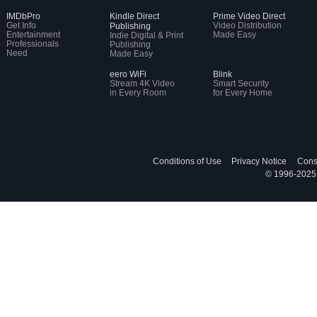
IMDbPro
Kindle Direct
Prime Video Direct
Get Info
Video Distribution
Publishing
Entertainment
Made Easy
Indie Digital & Print
Professionals
Publishing
Need
Made Easy
eero WiFi
Blink
Stream 4K Video
Smart Security
in Every Room
for Every Home
Conditions of Use
Privacy Notice
Cons
© 1996-2025, 