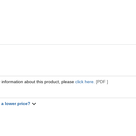
 information about this product, please
click here.
[PDF ]
t a lower price?