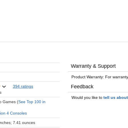
Warranty & Support
Product Warranty: For warranty
Feedback
394 ratings
s
Would you like to
tell us abou
eo Games (
See Top 100 in
tion 4 Consoles
 inches; 7.41 ounces