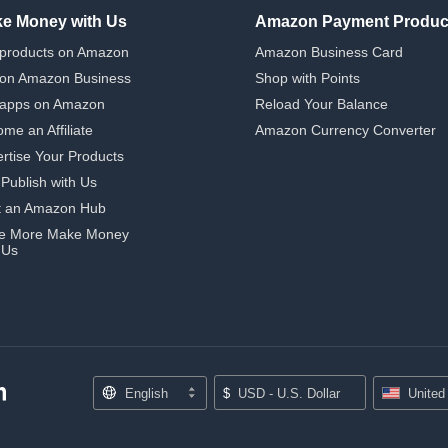
e Money with Us
Amazon Payment Produc
 products on Amazon
Amazon Business Card
 on Amazon Business
Shop with Points
 apps on Amazon
Reload Your Balance
me an Affiliate
Amazon Currency Converter
rtise Your Products
-Publish with Us
t an Amazon Hub
e More Make Money
 Us
English
$
USD - U.S. Dollar
United