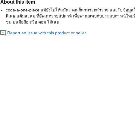
About this item
code-a-one-piece แม้ยังไม่ได้สมัคร คุณก็สามารถสำรวจ และรับข้อม
พิเศษ แต้มสะสม ที่อัพเดตรายสัปดาห์ เพื่อพาคุณพบกับประสบการณ์ใหม่ที
ชม บนมือถือ หรือ คอม ได้เลย
Report an issue with this product or seller