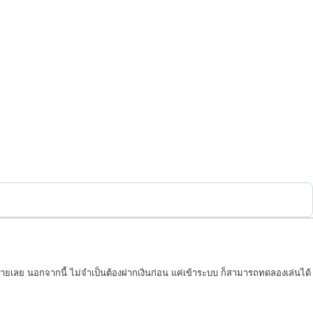
่ายเลย นอกจากนี้ ไม่จำเป็นต้องฝากเงินก่อน แค่เข้าระบบ ก็สามารถทดลองเล่นได้