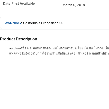
Date First Available
March 6, 2018
WARNING
:
California’s Proposition 65
Product Description
autofun-สล็อต ระบบสมาชิกอัดแน่นไปด้วยสิทธิประโยชน์พิเศษ ไม่ว่าจะเป็
แพลตฟอร์มยังรองรับการใช้งานผ่านมือถือและคอมพิวเตอร์ พร้อมเสิร์ฟประสบ