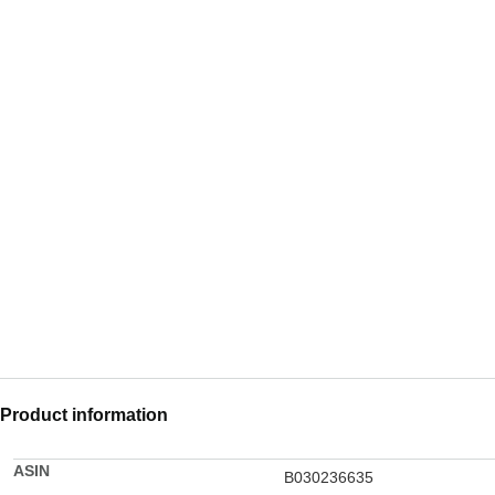
Product information
ASIN
B030236635