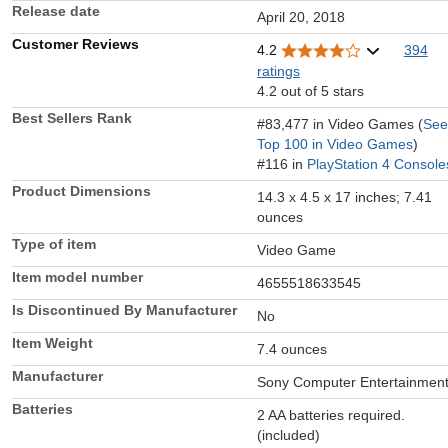
Release date
April 20, 2018
Customer Reviews
4.2
394
ratings
4.2 out of 5 stars
Best Sellers Rank
#83,477 in Video Games (
See
Top 100 in Video Games
)
#116 in
PlayStation 4 Console
Product Dimensions
14.3 x 4.5 x 17 inches; 7.41
ounces
Type of item
Video Game
Item model number
4655518633545
Is Discontinued By Manufacturer
No
Item Weight
7.4 ounces
Manufacturer
Sony Computer Entertainmen
Batteries
2 AA batteries required.
(included)