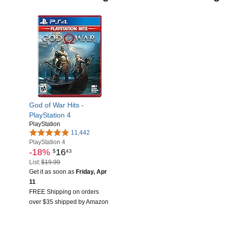
God of War Hits -
PlayStation 4
PlayStation
11,442
PlayStation 4
-18%
16
$
43
List:
$19.99
Get it as soon as
Friday, Apr
11
FREE Shipping on orders
over $35 shipped by Amazon