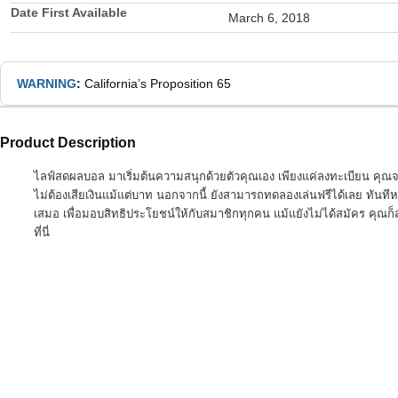
Date First Available
March 6, 2018
WARNING
:
California’s Proposition 65
Product Description
ไลฟ์สดผลบอล มาเริ่มต้นความสนุกด้วยตัวคุณเอง เพียงแค่ลงทะเบียน คุณจะไ
ไม่ต้องเสียเงินแม้แต่บาท นอกจากนี้ ยังสามารถทดลองเล่นฟรีได้เลย ทันที
เสมอ เพื่อมอบสิทธิประโยชน์ให้กับสมาชิกทุกคน แม้แยังไม่ได้สมัคร คุณก
ที่นี่