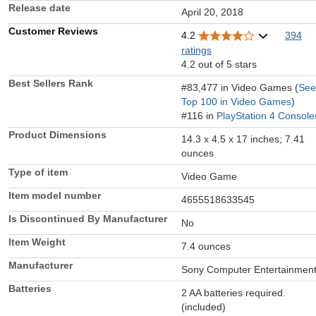
Release date
April 20, 2018
Customer Reviews
4.2
394
ratings
4.2 out of 5 stars
Best Sellers Rank
#83,477 in Video Games (
See
Top 100 in Video Games
)
#116 in
PlayStation 4 Console
Product Dimensions
14.3 x 4.5 x 17 inches; 7.41
ounces
Type of item
Video Game
Item model number
4655518633545
Is Discontinued By Manufacturer
No
Item Weight
7.4 ounces
Manufacturer
Sony Computer Entertainmen
Batteries
2 AA batteries required.
(included)