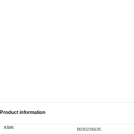
Product information
ASIN
B030236635