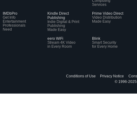
Computing
Services
IMDbPro
Kindle Direct
Prime Video Direct
Get Info
Video Distribution
Publishing
Entertainment
Made Easy
Indie Digital & Print
Professionals
Publishing
Need
Made Easy
eero WiFi
Blink
Stream 4K Video
Smart Security
in Every Room
for Every Home
Conditions of Use
Privacy Notice
Cons
© 1996-2025, 