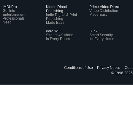
IMDbPro
Kindle Direct
Prime Video Direct
Get Info
Video Distribution
Publishing
Entertainment
Made Easy
Indie Digital & Print
Professionals
Publishing
Need
Made Easy
eero WiFi
Blink
Stream 4K Video
Smart Security
in Every Room
for Every Home
Conditions of Use
Privacy Notice
Cons
© 1996-2025, 