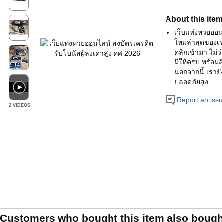
About this ite
เว็บแท่งหวยออน
ใหม่ล่าสุดของเร
คลิกเข้ามา ไม่
มีให้ครบ พร้อม
นอกจากนี้ เรายั
ปลอดภัยสูง
Report an issue
2 VIDEOS
Customers who bought this item also bough