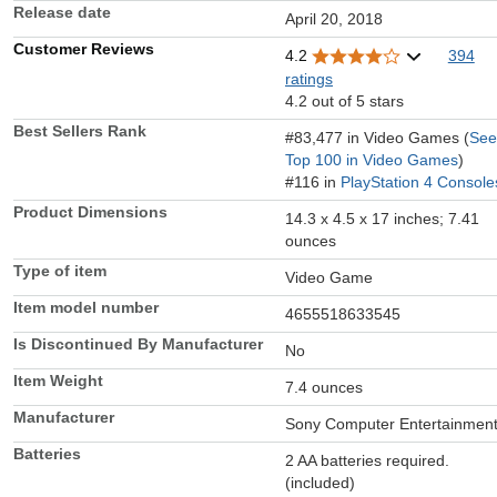
Release date
April 20, 2018
Customer Reviews
4.2
394
ratings
4.2 out of 5 stars
Best Sellers Rank
#83,477 in Video Games (
See
Top 100 in Video Games
)
#116 in
PlayStation 4 Console
Product Dimensions
14.3 x 4.5 x 17 inches; 7.41
ounces
Type of item
Video Game
Item model number
4655518633545
Is Discontinued By Manufacturer
No
Item Weight
7.4 ounces
Manufacturer
Sony Computer Entertainmen
Batteries
2 AA batteries required.
(included)