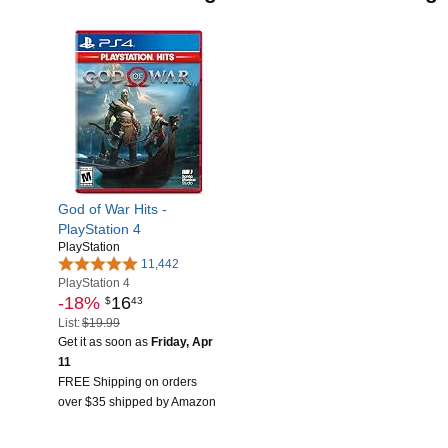
God of War Hits -
PlayStation 4
PlayStation
11,442
PlayStation 4
-18%
16
$
43
List:
$19.99
Get it as soon as
Friday, Apr
11
FREE Shipping on orders
over $35 shipped by Amazon