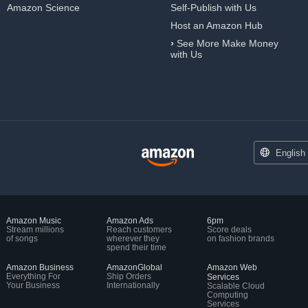
Amazon Science
Self-Publish with Us
Host an Amazon Hub
›
See More Make Money
with Us
English
Amazon Music
Amazon Ads
6pm
Stream millions
Reach customers
Score deals
of songs
wherever they
on fashion brands
spend their time
Amazon Business
AmazonGlobal
Amazon Web
Everything For
Ship Orders
Services
Your Business
Internationally
Scalable Cloud
Computing
Services