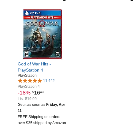
God of War Hits -
PlayStation 4
PlayStation
11,442
PlayStation 4
-18%
16
$
43
List:
$19.99
Get it as soon as
Friday, Apr
11
FREE Shipping on orders
over $35 shipped by Amazon