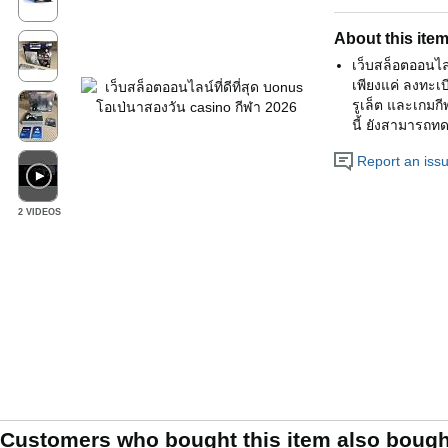
About this ite
เว็บสล็อตออนไลน
เพียงแค่ ลงทะเ
รูเล็ต และเกมก
นี้ ยังสามารถทด
Report an issue
2 VIDEOS
Customers who bought this item also bough