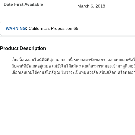
Date First Available
March 6, 2018
WARNING
:
California’s Proposition 65
Product Description
เว็บสล็อตออนไลน์ที่ดีที่สุด นอกจากนี้ ระบบสมาชิกของเราออกแบบมาเพื่อใ
สัปดาห์ที่อัพเดตอยู่เสมอ แม้ยังไม่ได้สมัคร คุณก็สามารถมองเข้ามาดูฟีเ
เลือกเล่นเกมได้ตามสไตล์คุณ ไม่ว่าจะเป็นหมุนวงล้อ สปินสล็อต หรือทดเอ