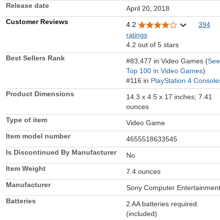
Release date
April 20, 2018
Customer Reviews
4.2
394
ratings
4.2 out of 5 stars
Best Sellers Rank
#83,477 in Video Games (
See
Top 100 in Video Games
)
#116 in
PlayStation 4 Console
Product Dimensions
14.3 x 4.5 x 17 inches; 7.41
ounces
Type of item
Video Game
Item model number
4655518633545
Is Discontinued By Manufacturer
No
Item Weight
7.4 ounces
Manufacturer
Sony Computer Entertainmen
Batteries
2 AA batteries required.
(included)