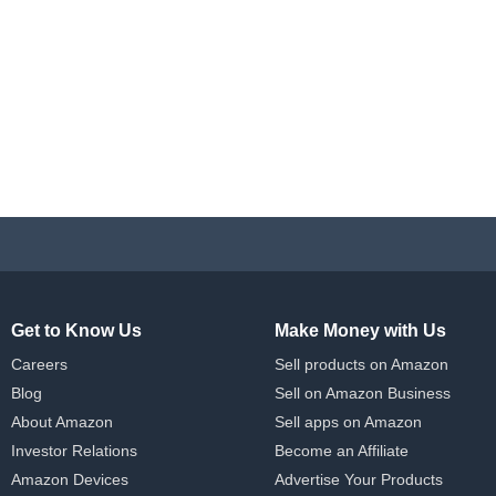
Get to Know Us
Make Money with Us
Careers
Sell products on Amazon
Blog
Sell on Amazon Business
About Amazon
Sell apps on Amazon
Investor Relations
Become an Affiliate
Amazon Devices
Advertise Your Products