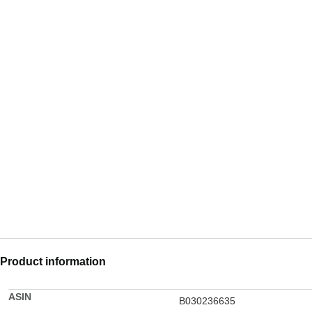
Product information
ASIN
B030236635