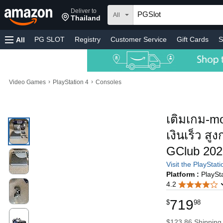
Deliver to
All
Thailand
PG SLOT
Registry
Customer Service
Gift Cards
S
All
›
›
Video Games
PlayStation 4
Consoles
เติมเกม-mo
เงินเร็ว สูง
GClub 202
Visit the PlayStat
Platform :
PlaySt
4.2
719
$
98
$123.86 Shipping