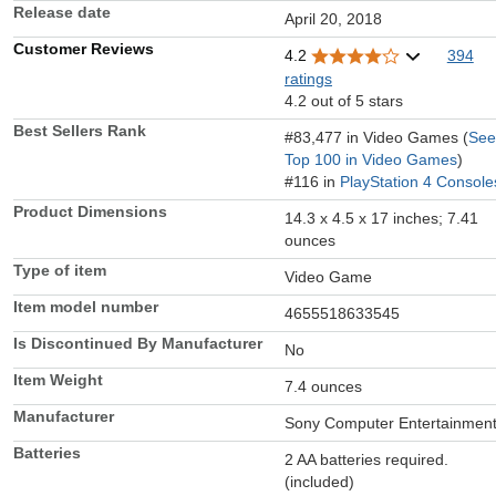
Release date
April 20, 2018
Customer Reviews
4.2
394
ratings
4.2 out of 5 stars
Best Sellers Rank
#83,477 in Video Games (
See
Top 100 in Video Games
)
#116 in
PlayStation 4 Console
Product Dimensions
14.3 x 4.5 x 17 inches; 7.41
ounces
Type of item
Video Game
Item model number
4655518633545
Is Discontinued By Manufacturer
No
Item Weight
7.4 ounces
Manufacturer
Sony Computer Entertainmen
Batteries
2 AA batteries required.
(included)