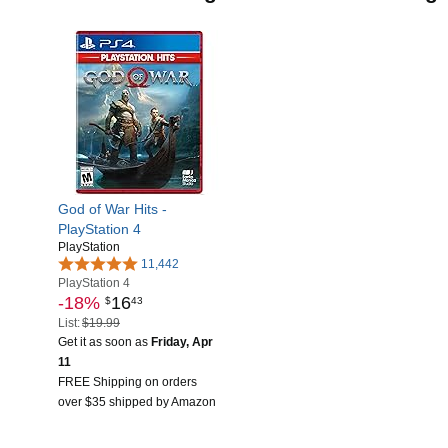
God of War Hits -
PlayStation 4
PlayStation
11,442
PlayStation 4
-18%
16
$
43
List:
$19.99
Get it as soon as
Friday, Apr
11
FREE Shipping on orders
over $35 shipped by Amazon