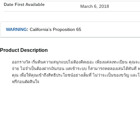
Date First Available
March 6, 2018
WARNING
:
California’s Proposition 65
Product Description
ออกรางวัล เริ่มต้นความสนุกแบบไม่ต้องคิดเยอะ เพียงแค่ลงทะเบียน คุณจะเข
จ่าย ไม่จำเป็นต้องฝากเงินก่อน แค่เข้าระบบ ก็สามารถทดลองเล่นได้ทันที
คุณ เพื่อให้คุณเข้าถึงสิทธิประโยชน์อย่างเต็มที่ ไม่ว่าจะเป็นของขวัญ แ
ฟรีก่อนตัดสินใจ