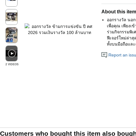
About this ite
ออกรางวัล นอก
เพื่อคุณ เพียง
ร่วมกิจกรรมพิเ
ฟีเจอร์ใหม่ล่า
ทั้งบนมือถือแล
Report an issue
2 VIDEOS
Customers who bought this item also bough