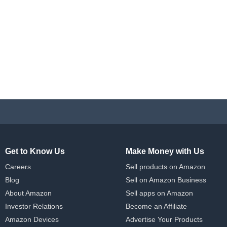
Get to Know Us
Make Money with Us
Careers
Sell products on Amazon
Blog
Sell on Amazon Business
About Amazon
Sell apps on Amazon
Investor Relations
Become an Affiliate
Amazon Devices
Advertise Your Products