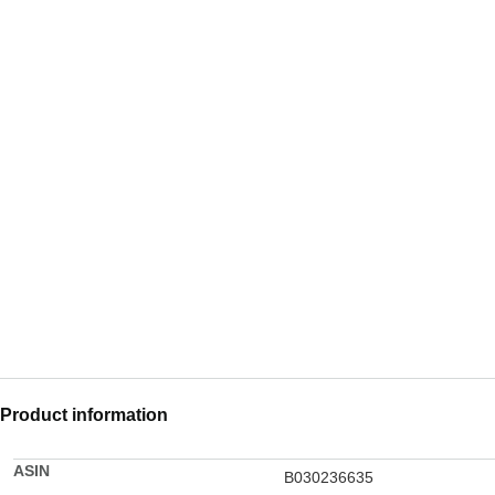
Product information
ASIN
B030236635