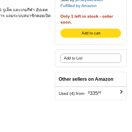
Fulfilled by Amazon
G รูเล็ต และเกมกีฬา อัปเดต
ยการ แถมระบบสมาชิกคอยเปิด
Only 1 left in stock - order
soon.
Add to cart
Add to List
Other sellers on Amazon
$
335
99
Used (4) from