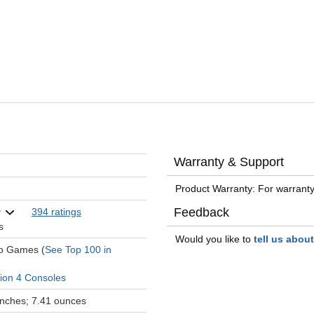
Warranty & Support
Product Warranty: For warranty
Feedback
394 ratings
s
Would you like to
tell us abou
eo Games (
See Top 100 in
tion 4 Consoles
 inches; 7.41 ounces