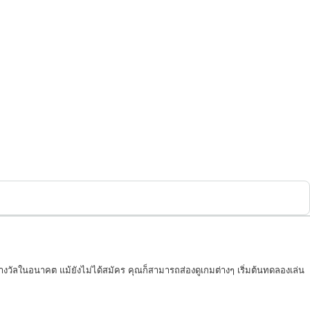
งวัลในอนาคต แม้ยังไม่ได้สมัคร คุณก็สามารถส่องดูเกมต่างๆ เริ่มต้นทดลองเล่น