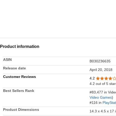
Product information
ASIN
B030236635
Release date
April 20, 2018
Customer Reviews
4.2
4.2 out of 5 star
Best Sellers Rank
#83,477 in Vid
Video Games
)
#116 in
PlaySta
Product Dimensions
14.3 x 4.5 x 17