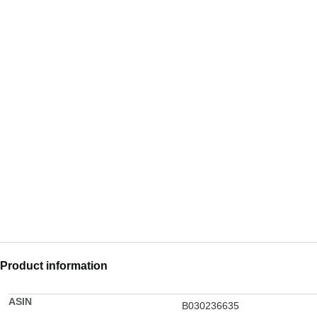
Product information
ASIN
B030236635