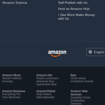
Amazon Science
Self-Publish with Us
Host an Amazon Hub
›
See More Make Money
with Us
English
Amazon Music
Amazon Ads
6pm
Stream millions
Reach customers
Score deals
of songs
wherever they
on fashion brands
spend their time
Amazon Business
AmazonGlobal
Amazon Web
Everything For
Ship Orders
Services
Your Business
Internationally
Scalable Cloud
Computing
Services