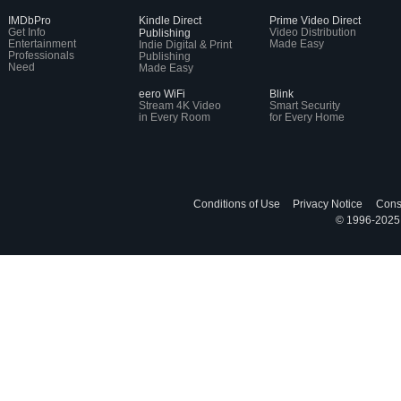
IMDbPro
Kindle Direct
Prime Video Direct
Get Info
Video Distribution
Publishing
Entertainment
Made Easy
Indie Digital & Print
Professionals
Publishing
Need
Made Easy
eero WiFi
Blink
Stream 4K Video
Smart Security
in Every Room
for Every Home
Conditions of Use
Privacy Notice
Cons
© 1996-2025, 