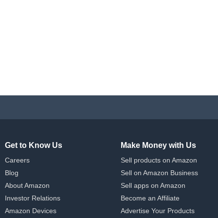
Get to Know Us
Make Money with Us
Careers
Sell products on Amazon
Blog
Sell on Amazon Business
About Amazon
Sell apps on Amazon
Investor Relations
Become an Affiliate
Amazon Devices
Advertise Your Products