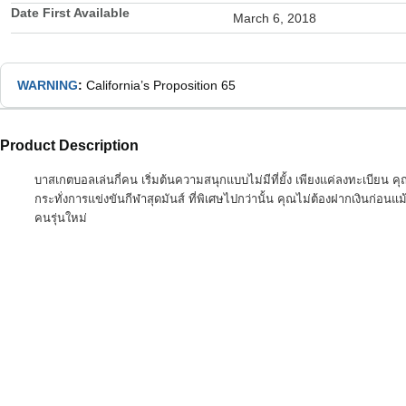
Date First Available
March 6, 2018
WARNING
:
California’s Proposition 65
Product Description
บาสเกตบอลเล่นกี่คน เริ่มต้นความสนุกแบบไม่มีที่ยั้ง เพียงแค่ลงทะเบียน
กระทั่งการแข่งขันกีฬาสุดมันส์ ที่พิเศษไปกว่านั้น คุณไม่ต้องฝากเงินก่อ
คนรุ่นใหม่