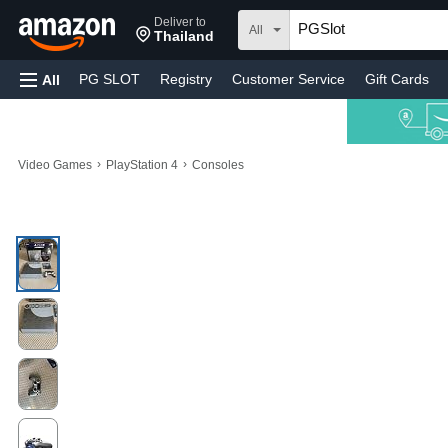
Deliver to
All
Thailand
PG SLOT
Registry
Customer Service
Gift Cards
All
›
›
Video Games
PlayStation 4
Consoles