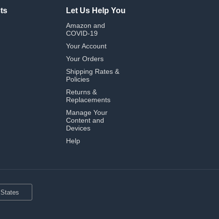
ts
Let Us Help You
Amazon and
COVID-19
Your Account
Your Orders
Shipping Rates &
Policies
Returns &
Replacements
Manage Your
Content and
Devices
Help
 States