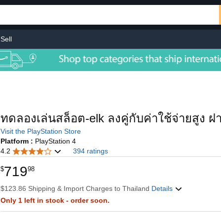
Sell
ทดลองเล่นสล็อต-elk ลงคู่กับค่าใช้จ่ายสูง 
Visit the PlayStation Store
Platform :
PlayStation 4
4.2
394 ratings
719
$
98
$123.86 Shipping & Import Charges to Thailand
Details
Only 1 left in stock - order soon.