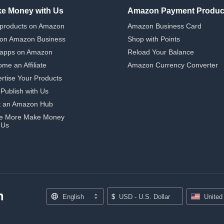
e Money with Us
Amazon Payment Produc
 products on Amazon
Amazon Business Card
 on Amazon Business
Shop with Points
 apps on Amazon
Reload Your Balance
me an Affiliate
Amazon Currency Converter
rtise Your Products
-Publish with Us
t an Amazon Hub
e More Make Money
 Us
English
$
USD - U.S. Dollar
United