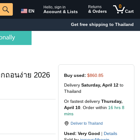
0
Returns
Hello, sign in
EN
& Orders
Cart
Account & Lists
Get free shipping to Thailand
ฝากถอนง่าย 2026
Buy used:
$860.85
Delivery
Saturday, April 12
to
Thailand
Or fastest delivery
Thursday,
April 10
. Order within
16 hrs 8
mins
Deliver to
Thailand
Used: Very Good
|
Details
Sold by
jerseys4thewin