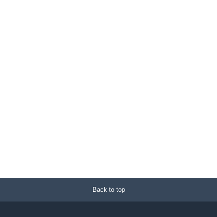
Back to top