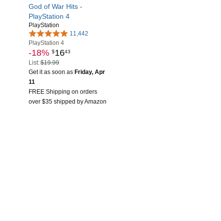
God of War Hits -
PlayStation 4
PlayStation
11,442
PlayStation 4
-18%
16
$
43
List:
$19.99
Get it as soon as
Friday, Apr
11
FREE Shipping on orders
over $35 shipped by Amazon