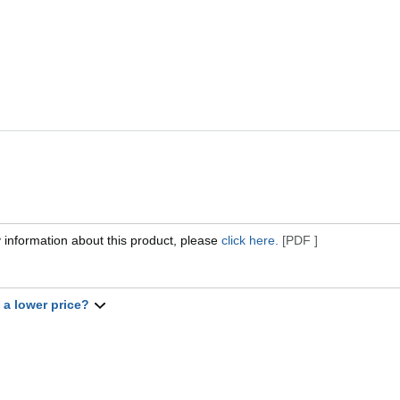
 information about this product, please
click here.
[PDF ]
t a lower price?