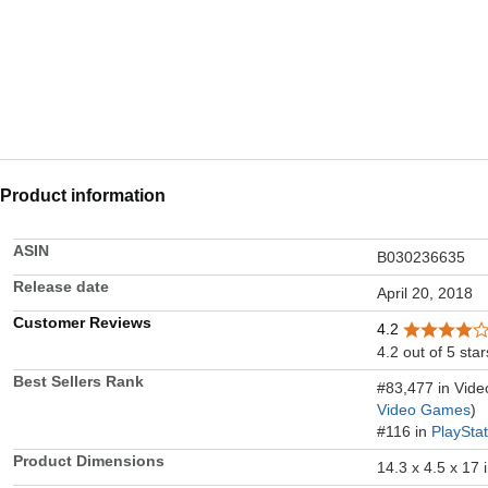
Product information
ASIN
B030236635
Release date
April 20, 2018
Customer Reviews
4.2
4.2 out of 5 star
Best Sellers Rank
#83,477 in Vid
Video Games
)
#116 in
PlaySta
Product Dimensions
14.3 x 4.5 x 17