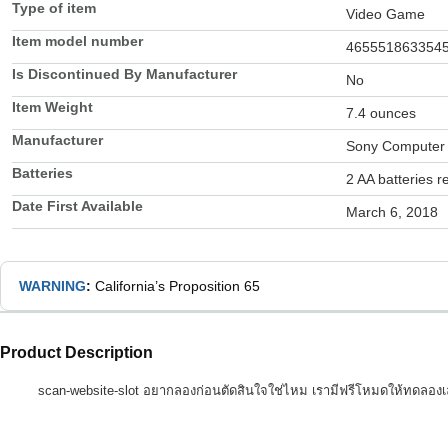
Type of item
Video Game
Item model number
465551863354
Is Discontinued By Manufacturer
No
Item Weight
7.4 ounces
Manufacturer
Sony Computer 
Batteries
2 AA batteries r
Date First Available
March 6, 2018
WARNING
:
California’s Proposition 65
Product Description
scan-website-slot อยากลองก่อนตัดสินใจใช่ไหม เรามีฟรีโหมดให้ทดลองเล่น