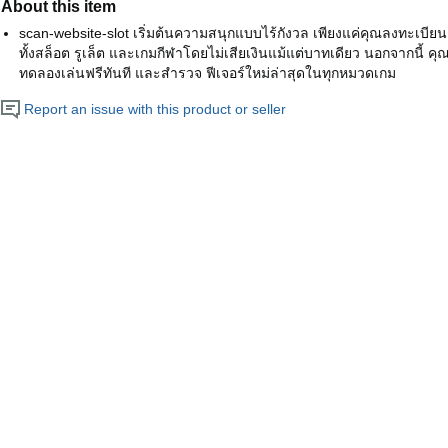
About this item
scan-website-slot เริ่มต้นความสนุกแบบไร้กังวล เพียงแค่คุณลงทะเบีย
ทั้งสล็อต รูเล็ต และเกมกีฬาโดยไม่เสียเงินแม้แต่บาทเดียว นอกจากนี้ ค
ทดลองเล่นฟรีทันที และสำรวจ ฟีเจอร์ใหม่ล่าสุดในทุกหมวดเกม
Report an issue with this product or seller