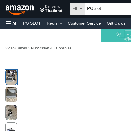
Deliver to
All
Thailand
PG SLOT
Registry
Customer Service
Gift Cards
All
›
›
Video Games
PlayStation 4
Consoles