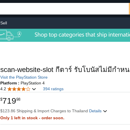
Sell
scan-website-slot กีตาร์ รับโบนัสไม่มีกำหน
Visit the PlayStation Store
Platform :
PlayStation 4
4.2
394 ratings
719
$
98
$123.86 Shipping & Import Charges to Thailand
Details
Only 1 left in stock - order soon.