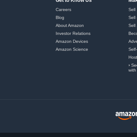
Get to Know Us
Mak
Careers
Sell
Blog
Sell
About Amazon
Sell
Investor Relations
Beco
Amazon Devices
Adve
Amazon Science
Self
Hos
›
Se
with