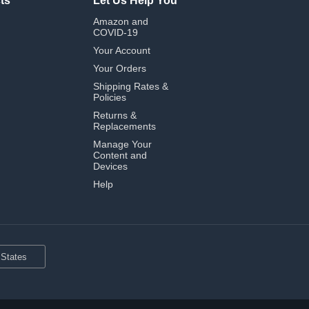
ts
Let Us Help You
Amazon and
COVID-19
Your Account
Your Orders
Shipping Rates &
Policies
Returns &
Replacements
Manage Your
Content and
Devices
Help
 States