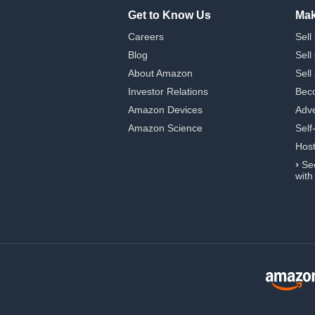
Get to Know Us
Mak
Careers
Sell
Blog
Sell
About Amazon
Sell
Investor Relations
Beco
Amazon Devices
Adve
Amazon Science
Self
Hos
›
Se
with