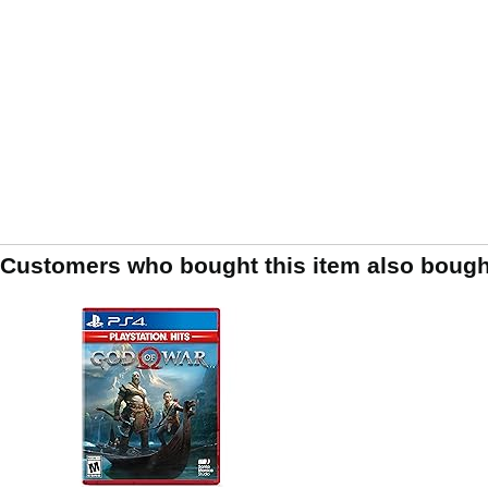
Customers who bought this item also bough