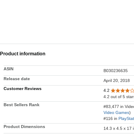
Product information
ASIN
B030236635
Release date
April 20, 2018
Customer Reviews
4.2
4.2 out of 5 star
Best Sellers Rank
#83,477 in Vid
Video Games
)
#116 in
PlaySta
Product Dimensions
14.3 x 4.5 x 17