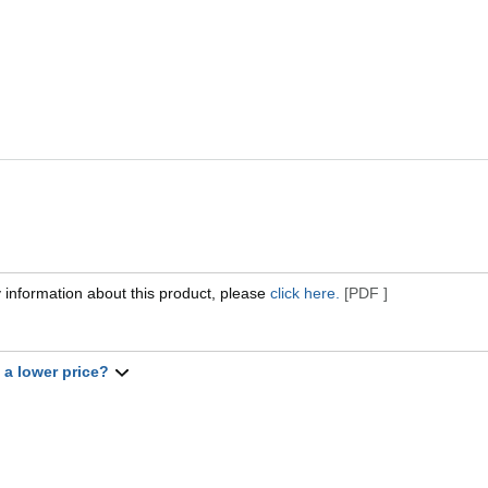
 information about this product, please
click here.
[PDF ]
t a lower price?