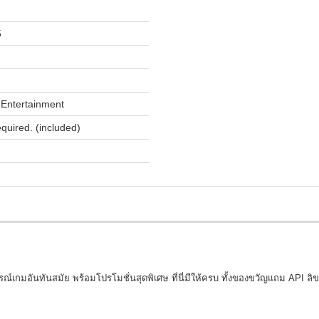
5
Entertainment
equired. (included)
ารณ์เกมอันทันสมัย พร้อมโปรโมชั่นสุดพิเศษ ที่นี่มีให้ครบ ทั้งของขวัญแถม API ล