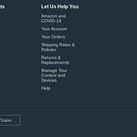
ts
Let Us Help You
Amazon and
COVID-19
Your Account
Your Orders
Shipping Rates &
Policies
Returns &
Replacements
Manage Your
Content and
Devices
Help
 States