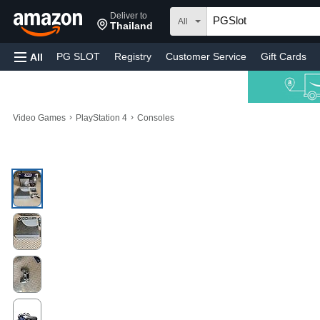
Deliver to
All
Thailand
PG SLOT
Registry
Customer Service
Gift Cards
All
›
›
Video Games
PlayStation 4
Consoles