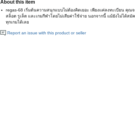
About this item
regas-68 เริ่มต้นความสนุกแบบไม่ต้องคิดเยอะ เพียงแค่ลงทะเบียน คุณจ
สล็อต รูเล็ต และเกมกีฬาโดยไม่เสียค่าใช้จ่าย นอกจากนี้ แม้ยังไม่ได้ส
ทุกเกมได้เลย
Report an issue with this product or seller