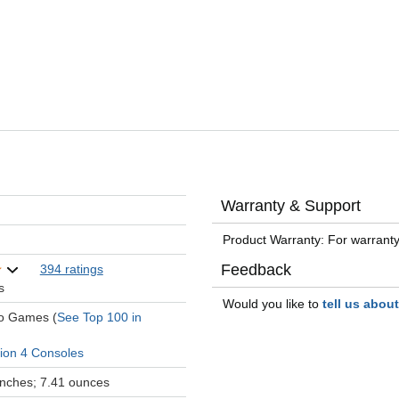
Warranty & Support
Product Warranty: For warranty
Feedback
394 ratings
s
Would you like to
tell us abou
eo Games (
See Top 100 in
tion 4 Consoles
 inches; 7.41 ounces