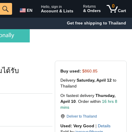
0
Returns
Hello, sign in
EN
& Orders
Cart
Account & Lists
Get free shipping to Thailand
มได้รับ
Buy used:
$860.85
Delivery
Saturday, April 12
to
Thailand
Or fastest delivery
Thursday,
April 10
. Order within
16 hrs 8
mins
Deliver to
Thailand
Used: Very Good
|
Details
Sold by
jerseys4thewin