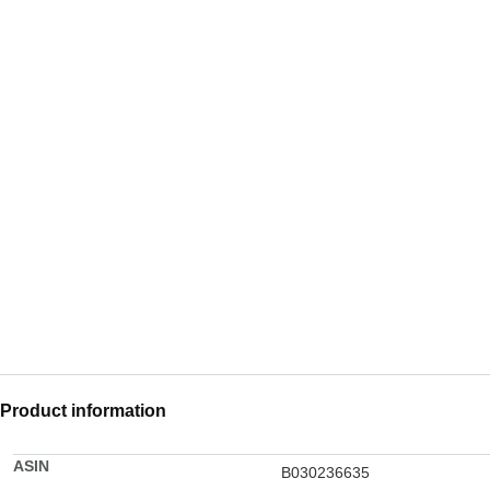
Product information
ASIN
B030236635