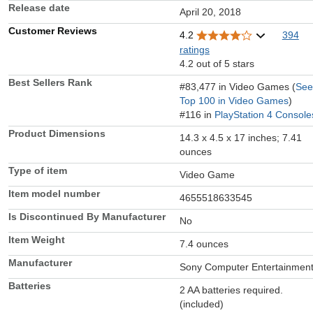
Release date
April 20, 2018
Customer Reviews
4.2
394
ratings
4.2 out of 5 stars
Best Sellers Rank
#83,477 in Video Games (
See
Top 100 in Video Games
)
#116 in
PlayStation 4 Console
Product Dimensions
14.3 x 4.5 x 17 inches; 7.41
ounces
Type of item
Video Game
Item model number
4655518633545
Is Discontinued By Manufacturer
No
Item Weight
7.4 ounces
Manufacturer
Sony Computer Entertainmen
Batteries
2 AA batteries required.
(included)